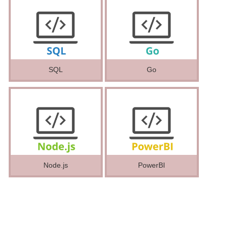
SQL
Go
Node.js
PowerBI