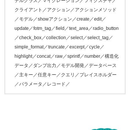
デルクラス／マイグレーション／フィクスチャ／
クライアント／アクション／アクションメソッド
／モデル／showアクション／create／edit／
update／fotm_tag／field／text_area／radio_button
／check_box／collection／select／select_tag／
simple_format／truncate／excerpt／cycle／
highlight／concat／raw／sprintf／number／構造化
データ／ダンプ出力／モデル開発／データベース
／主キー／任意キー／クエリ／プレイスホルダー
／パラメータ／レコード／