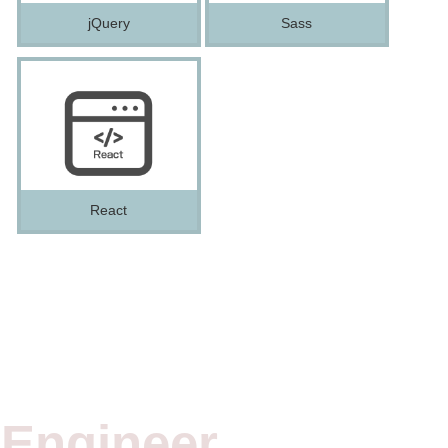
jQuery
Sass
React