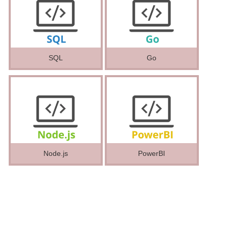
SQL
Go
Node.js
PowerBI