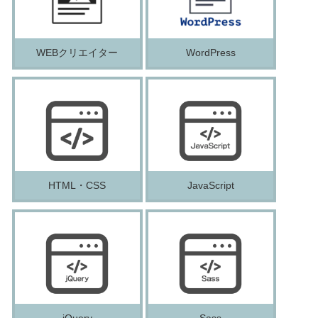
WEBクリエイター
WordPress
HTML・CSS
JavaScript
jQuery
Sass