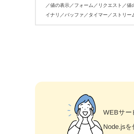
／値の表示／フォーム／リクエスト／値
イナリ／バッファ／タイマー／ストリー
WEBサ
Node.