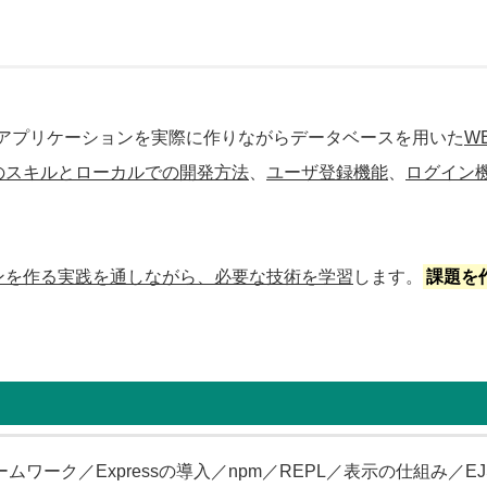
EBアプリケーションを実際に作りながらデータベースを用いた
W
のスキルとローカルでの開発方法
、
ユーザ登録機能
、
ログイン
ンを作る実践を通しながら、必要な技術を学習
します。
課題を
。
ーク／Expressの導入／npm／REPL／表示の仕組み／EJ