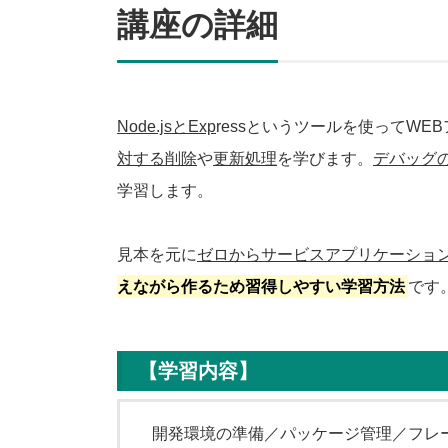
講座の詳細
Node.jsとExp
ressというツールを使ってW
対する削除
や
更新処理
を学びます。
デバッグ
学習します。
見本を元に
ゼロからサービスアプリケーショ
えながら作るため習得しやすい学習方法
です
【学習内容】
開発環境の準備／パッケージ管理／フレームワ