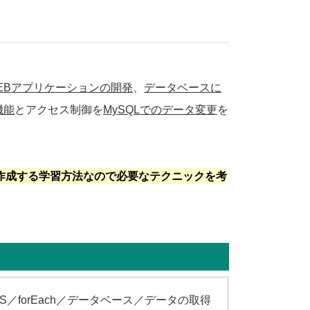
EBアプリケーションの開発
、
データベースに
機能
とアクセス制御を
MySQLでのデータ変更
を
作成する学習方法なので必要なテクニックを考
S／forEach／データベース／データの取得