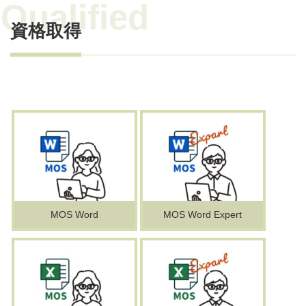
資格取得
MOS Word
MOS Word Expert