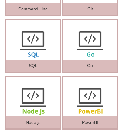
Command Line
Git
SQL
Go
Node.js
PowerBI