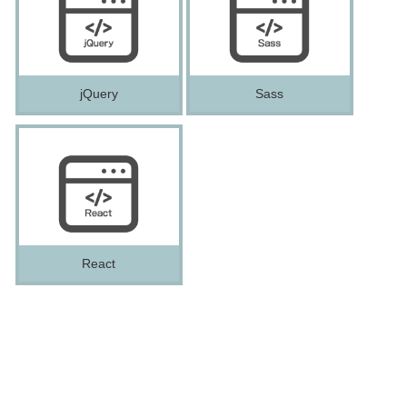
jQuery
Sass
React