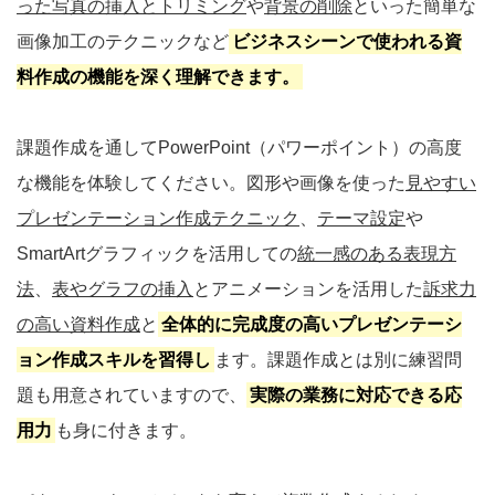
った写真の挿入とトリミング
や
背景の削除
といった簡単な
画像加工のテクニックなど
ビジネスシーンで使われる資
料作成の機能を深く理解できます。
課題作成を通してPowerPoint（パワーポイント）の高度
な機能を体験してください。図形や画像を使った
見やすい
プレゼンテーション作成テクニック
、
テーマ設定
や
SmartArtグラフィックを活用しての
統一感のある表現方
法
、
表やグラフの挿入
とアニメーションを活用した
訴求力
の高い資料作成
と
全体的に完成度の高いプレゼンテーシ
ョン作成スキルを習得し
ます。課題作成とは別に練習問
題も用意されていますので、
実際の業務に対応できる応
用力
も身に付きます。