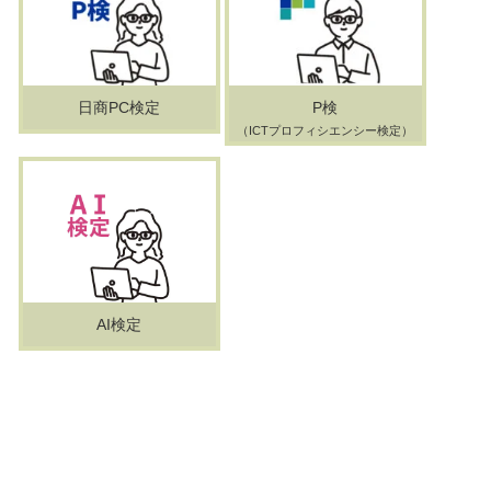
日商PC検定
P検
（ICTプロフィシエンシー検定）
AI検定