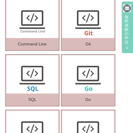
無
料
体
験
の
申
込
Command Line
Git
SQL
Go