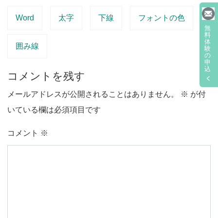
Word
太字
下線
フォントの色
無
料
体
囲み線
験
の
申
込
コメントを残す
メールアドレスが公開されることはありません。
※
が付
いている欄は必須項目です
コメント
※