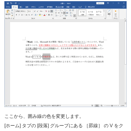
ここから、囲み線の色を変更します。
[ホーム] タブの [段落] グループにある ［罫線］ の V をク