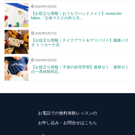
2020年5月29日
【お役立ち情報｜おうちでハンドメイド】nunocoto
fabric「立体マスクの作り方」
2020年5月27日
【お役立ち情報｜テイクアウト＆デリバリー】鎌倉パス
タ トツカーナ店
2020年5月26日
【お役立ち情報｜子供の自宅学習】進研ゼミ「進研ゼミ
の一斉休校対応」
お電話での無料体験レッスンの
お申し込み・お問合せはこちら