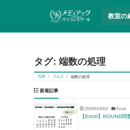
教室の
タグ:
端数の処理
TOP
ブログ
端数の処理
新着記事
2024年6月6日
Excel
【Excel】ROU