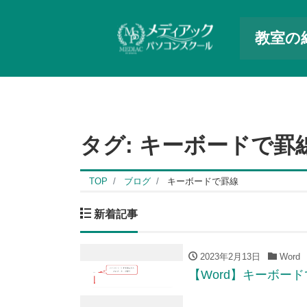
教室の
タグ:
キーボードで罫
TOP
ブログ
キーボードで罫線
新着記事
2023年2月13日
Word
【Word】キーボー