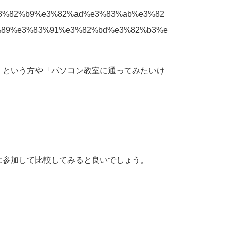
e%e3%82%b9%e3%82%ad%e3%83%ab%e3%82
%89%e3%83%91%e3%82%bd%e3%82%b3%e
」という方や「パソコン教室に通ってみたいけ
に参加して比較してみると良いでしょう。