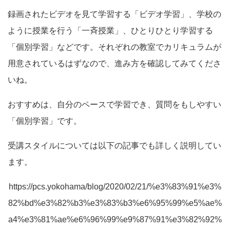
録画されたビデオを見て学習する「ビデオ学習」、学校の
ように授業を行う「一斉授業」、ひとりひとり学習する
「個別学習」などです。それぞれの教室でカリキュラムが
用意されているはずなので、進み方を確認してみてくださ
いね。
おすすめは、自分のペースで学習でき、質問をもしやすい
「個別学習」です。
受講スタイルについては以下の記事でも詳しく説明してい
ます。
https://pcs.yokohama/blog/2020/02/21/%e3%83%91%e3%
82%bd%e3%82%b3%e3%83%b3%e6%95%99%e5%ae%
a4%e3%81%ae%e6%96%99%e9%87%91%e3%82%92%